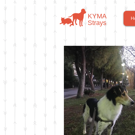
​​ΚΥΜΑ
H
​Strays