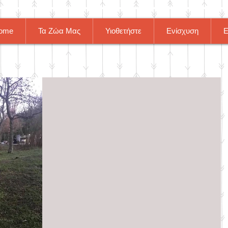
ome
Τα Ζώα Μας
Υιοθετήστε
Ενίσχυση
Ε