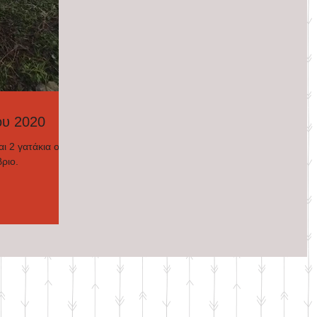
ου 2020
ι 2 γατάκια οι
βριο.