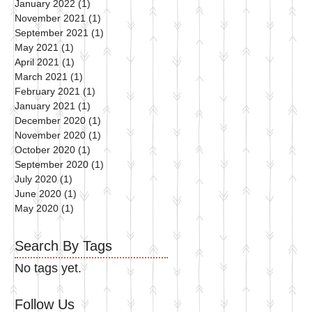
January 2022
(1)
1 post
November 2021
(1)
1 post
September 2021
(1)
1 post
May 2021
(1)
1 post
April 2021
(1)
1 post
March 2021
(1)
1 post
February 2021
(1)
1 post
January 2021
(1)
1 post
December 2020
(1)
1 post
November 2020
(1)
1 post
October 2020
(1)
1 post
September 2020
(1)
1 post
July 2020
(1)
1 post
June 2020
(1)
1 post
May 2020
(1)
1 post
Search By Tags
No tags yet.
Follow Us