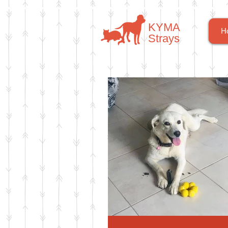
​​ΚΥΜΑ
H
​Strays