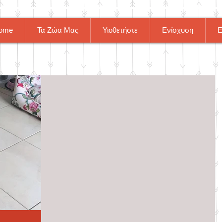
ome
Τα Ζώα Μας
Υιοθετήστε
Ενίσχυση
Ε