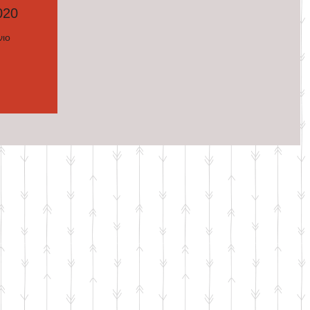
020
νιο