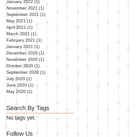
January 2022
(1)
1 post
November 2021
(1)
1 post
September 2021
(1)
1 post
May 2021
(1)
1 post
April 2021
(1)
1 post
March 2021
(1)
1 post
February 2021
(1)
1 post
January 2021
(1)
1 post
December 2020
(1)
1 post
November 2020
(1)
1 post
October 2020
(1)
1 post
September 2020
(1)
1 post
July 2020
(1)
1 post
June 2020
(1)
1 post
May 2020
(1)
1 post
Search By Tags
No tags yet.
Follow Us