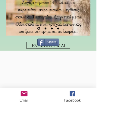
Ζυγίζει περίπου 14 κιλά και θα
παραμείνει μικρο-μεσαίου μεγέθους
σκυλάκι. Τα πηγαίνει εξαιρετικά με τα
άλλα σκυλιά, είναι ήσυχος, κοινωνικός
και ξέρει να περπατάει με λουράκι.
Share
ΕΝΔΙΑΦΕΡΟΜΑΙ
Email
Facebook