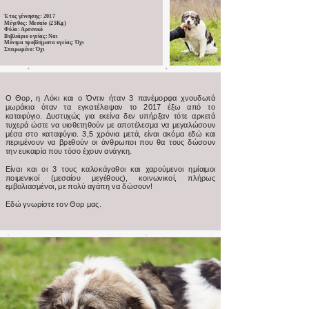
Έτος γέννησης: 2017
Μέγεθος: Μεσαίο (25Kg)
Φύλο: Αρσενικό
Βιβλιάριο υγείας: Ναι
Μόνιμα προβλήματα υγείας: Όχι
Στειρωμένο: Όχι
Ο Θορ, η Λόκι και ο Όντιν ήταν 3 πανέμορφα χνουδωτά
μωράκια όταν τα εγκατέλειψαν το 2017 έξω από το
καταφύγιο. Δυστυχώς για εκείνα δεν υπήρξαν τότε αρκετά
τυχερά ώστε να υιοθετηθούν με αποτέλεσμα να μεγαλώσουν
μέσα στο καταφύγιο. 3,5 χρόνια μετά, είναι ακόμα εδώ και
περιμένουν να βρεθούν οι άνθρωποι που θα τους δώσουν
την ευκαιρία που τόσο έχουν ανάγκη.
Είναι και οι 3 τους καλοκάγαθοι και χαρούμενοι ημίαιμοι
ποιμενικοί (μεσαίου μεγέθους), κοινωνικοί, πλήρως
εμβολιασμένοι, με πολύ αγάπη να δώσουν!
Εδώ γνωρίστε τον Θορ μας.