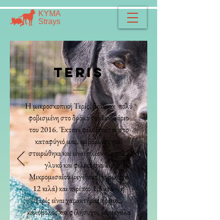
​​ΚΥΜΑ
​Strays
TERIS
Η μικροσκοπική Τερίς, βρέθηκε πολύ
φοβισμένη στο δρόμο τον Ιανουάριο
του 2016. Έκτοτε φιλοξενείται στο
καταφύγιό μας, εμβολιάστηκε,
στειρώθηκε και είναι πλέον ένα πολύ
γλυκό και φιλικό σκυλί.
Μικρομεσαίου μεγέθους (γύρω στα
12 κιλά) και περίπου 1,5 ετών, η
Τερίς είναι χαρακτήρας ήρεμος,
καλόβολος και φιλήσυχος με μεγάλα