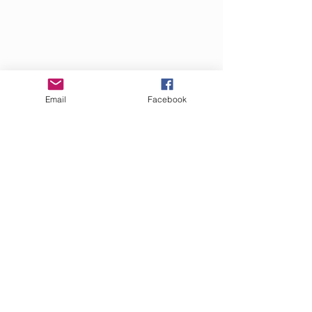
Email
Facebook
Όποιος πιστεύει ότι θέλει και μπορεί να 
μας βοηθήσει με οποιονδήποτε τρόπο, 
θα χαρούμε πολύ να επικοινωνήσει 
μαζί μας για να συζητήσουμε τους 
τρόπους!
Με εκτίμηση,
Το ΔΣ του Φιλοζωικού Σωματείου 