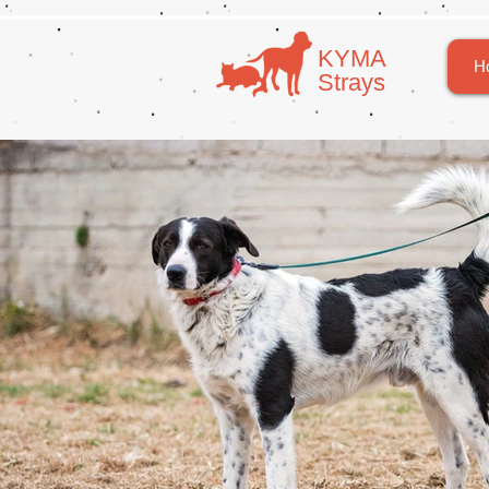
​​ΚΥΜΑ
H
​Strays