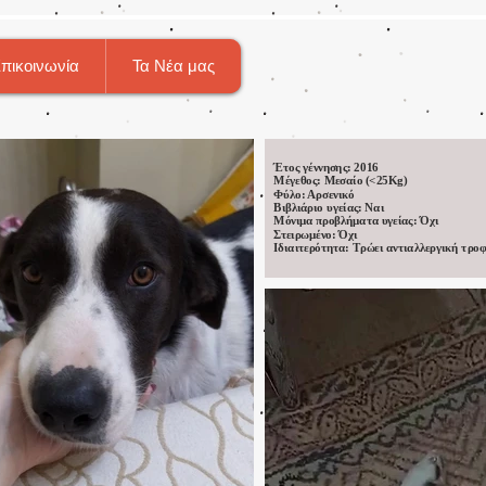
πικοινωνία
Τα Νέα μας
Έτος γέννησης: 2016
Μέγεθος: Μεσαίο (<25Kg)
Φύλο: Αρσενικό
Βιβλιάριο υγείας: Ναι
Μόνιμα προβλήματα υγείας: Όχι
Στειρωμένο: Όχι
Ιδιαιτερότητα: Tρώει αντιαλλεργική τρο