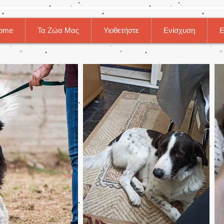
ome
Τα Ζώα Μας
Υιοθετήστε
Ενίσχυση
Ε