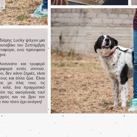
διάρης Lucky ψάχνει μια
κουταβάκι τον Σεπτέμβρη
καταφύγιο, ενώ πρόσφατα
ήνα.
αλοσυνάτο και τρυφερό
ριφορά εντός σπιτιού.
, δεν κάνει ζημιές, είναι
ους και άλλα ζώα. Είναι
τος με όλες τους τις
0 κιλά, ένα πραγματικό
άτι της οικογένειάς του!
χερός και να βρει τον
 που τόσο έχει ανάγκη!