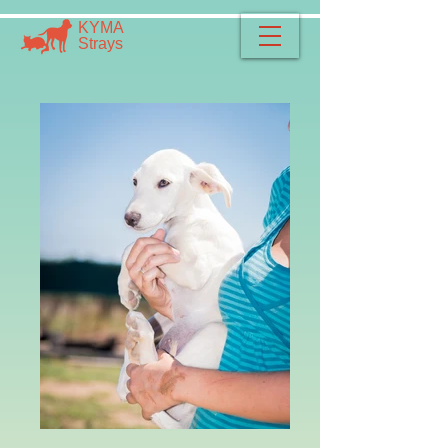
​​ΚΥΜΑ
​Strays