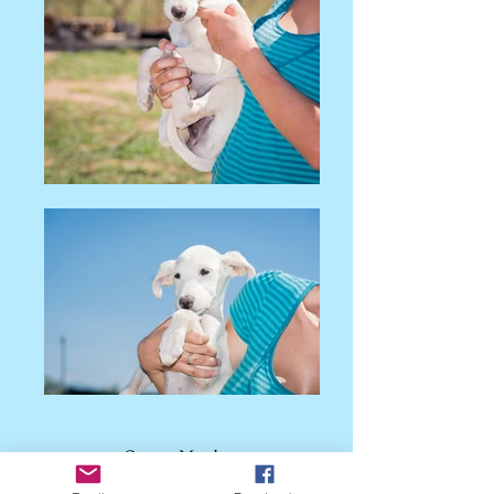
Ονομα : Μambo
Γέννηση : 5/16