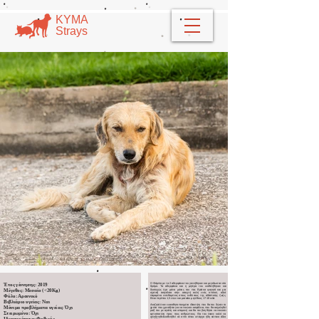
​​ΚΥΜΑ
​Strays
Ο Φάμπιο με τα 2 αδερφάκια τoυ γεννήθηκαν και μεγάλωσαν στο
Έτος γέννησης: 2019
δρόμο. Τα αδερφάκια και η μητέρα του υιοθετήθηκαν και
Μέγεθος: Μεσαίο (<20Kg)
δυστυχώς έχει μείνει μόνος του πια. Βρίσκει φαγητό και μια
σχετική ασφάλεια στην ανοιχτή αυλή ενός σπιτιού, αλλά
Φύλο: Αρσενικό
παραμένει εκτεθειμένος στους κινδύνους της αδέσποτης ζωής.
Είναι περίπου 1,5 ετών και μεσαίου μεγέθους 17-18 κιλά.
Βιβλιάριο υγείας: Ναι
Αναζητά έναν ευαισθητοποιημένο ιδιοκτήτη που θα του δώσει το
Μόνιμα προβλήματα υγείας: Όχι
χρόνο που χρειάζεται για να νοιώσει ασφάλεια, που θα ασχοληθεί
μαζί του με αγάπη και υπομονή και θα τον βοηθήσει να νοιώσει
Στειρωμένο: Όχι
εμπιστοσύνη προς τους ανθρώπους. Θα του έκανε καλό να
φιλοξενηθεί/υιοθετηθεί σε σπίτι όπου υπάρχει ήδη κάποιο άλλο
Ιδιαιτερότητα: Φοβικός