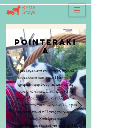
​​ΚΥΜΑ
​Strays
POINTERAKI
A
Τρία ζαχαρωτά κουκλάκια, θηλυκά
κουταβάκια από μαμά Πόιντερ 30
ημερών περιμένουν τις παντοτινές
τους οικογένειες. Είναι εξαιρετικοί
χαρακτήρες και είναι κατάλληλα και
για μέσα στο σπίτι και για αυλή, αφού
είναι και καλοί φύλακες του χώρου
τους. Xαδιάρικα και
παιχνιδιάρικα, ιδανικά για παιδιά!! Θα