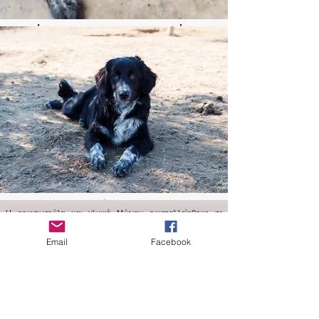
Η φουντωτούλα και γλυκιά Μύριαμ εγκαταλλείφθηκε σε
παραθεριστική περιοχή της ν. Εύβοιας τον Ιούνιο του '17 όταν
ήταν μωράκι, μαζί με τα 2 αδερφάκια της και μεγάλωσε μέσα
Email
Facebook
στο καταφύγιο, περιμένοντας και αυτή την ευκαιρία της για μια
καλύτερη ζωή στη θαλπωρή μιας μόνιμης οικογένειας. Τα
αδερφάκια της υιοθετηθηκαν και η Μύριαμ είναι η τελευταία
από την παρέα της που έχει μείνει χωρίς οικογένεια.
Η Μύριαμ είναι πλέον 3.5 ετών, εμβολιασμένη, υγιέστατη και
στειρωμένη, μικρομεσαίου μεγέθους, γύρω στα 15 κιλά. Είναι
ένα γλυκό πλασματάκι, χαρούμενο, αλλά συγκρατημένο και
ντροπαλό, έως φοβισμένο στην αρχή με νέους ανθώπους. Θα