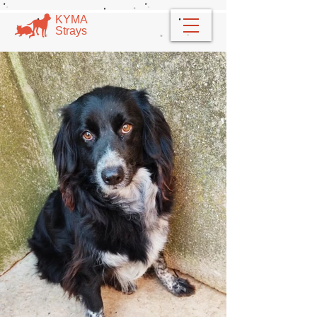
​​ΚΥΜΑ
​Strays