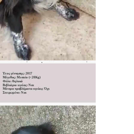
Έτος γέννησης: 2017
Μέγεθος: Μεσαίο (<20Kg)
Φύλο: θηλυκό
Βιβλιάριο υγείας: Ναι
Μόνιμα προβλήματα υγείας: Όχι
Στειρωμένο: Ναι