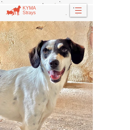
​​ΚΥΜΑ
​Strays