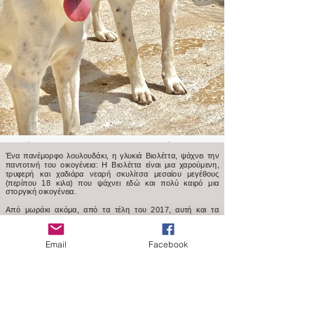
Ένα πανέμορφο λουλουδάκι, η γλυκιά Βιολέττα, ψάχνει την
παντοτινή του οικογένεια: H Βιολέττα είναι μια χαρούμενη,
τρυφερή και χαδιάρα νεαρή σκυλίτσα μεσαίου μεγέθους
(περίπου 18 κιλα) που ψάχνει εδώ και πολύ καιρό μια
στοργική οικογένεια.
Από μωράκι ακόμα, από τα τέλη του 2017, αυτή και τα
αδερφάκια της περιμένουν να βρεθεί ο άνθρωπος που θα
τους δώσει την ευκαιρία για μια καλύτερη ζωή μακριά από το
καταφύγιο. Τα χρόνια πέρασαν για τα 6 αδερφάκια που
Email
Facebook
μεγάλωσαν, δυστυχώς χωρίς κανένας ποτέ να τα ζητήσει.
Πλέον η μικρή Βιολέττα είναι σχεδόν 3,5 έτών, πλήρως
εμβολιασμένη και στειρωμένη, ένας υπέροχος σύντροφος για
μικρούς και μεγάλους. Παραμένει εκεί, στο καταφύγιο,
περιμένοντας και ελπίζοντας για μια καλύτερη ζωή, για μια
ευκαιρία να ανθίσει!