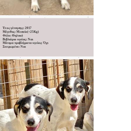
Έτος γέννησης: 2017
Μέγεθος: Μεσαίο(<25Kg)
Φύλο: Θηλυκό
Βιβλιάριο υγείας: Ναι
Μόνιμα προβλήματα υγείας: Όχι
Στειρωμένο: Ναι