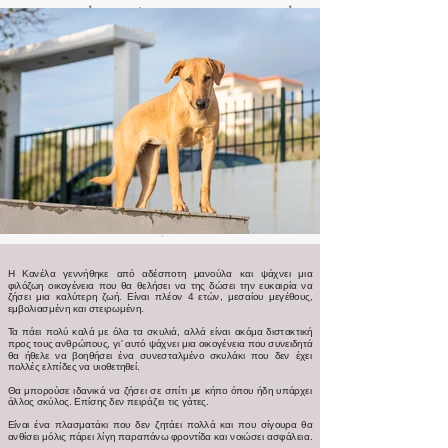
H Κανέλα γεννήθηκε από αδέσποτη μανούλα και ψάχνει μια
φιλόζωη οικογένεια που θα θελήσει να της δώσει την ευκαιρία να
ζήσει μια καλύτερη ζωή. Είναι πλέον 4 ετών, μεσαίου μεγέθους,
εμβολιασμένη και στειρωμένη.
Τα πάει πολύ καλά με όλα τα σκυλιά, αλλά είναι ακόμα διστακτική
προς τους ανθρώπους, γι' αυτό ψάχνει μια οικογένεια που συνειδητά
θα ήθελε να βοηθήσει ένα συνεσταλμένο σκυλάκι που δεν έχει
πολλές ελπίδες να υιοθετηθεί.
Θα μπορούσε ιδανικά να ζήσει σε σπίτι με κήπο όπου ήδη υπάρχει
άλλος σκύλος. Επίσης δεν πειράζει τις γάτες.
Είναι ένα πλασματάκι που δεν ζητάει πολλά και που σίγουρα θα
ανθίσει μόλις πάρει λίγη παραπάνω φροντίδα και νοιώσει ασφάλεια.