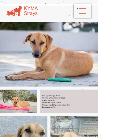
​​ΚΥΜΑ
​Strays
Έτος γέννησης: 2017
Μέγεθος: Μεσαίο (<25Kg)
Φύλο: Θηλυκό
Βιβλιάριο υγείας: Ναι
Μόνιμα προβλήματα υγείας: Όχι
Στειρωμένο: Ναι