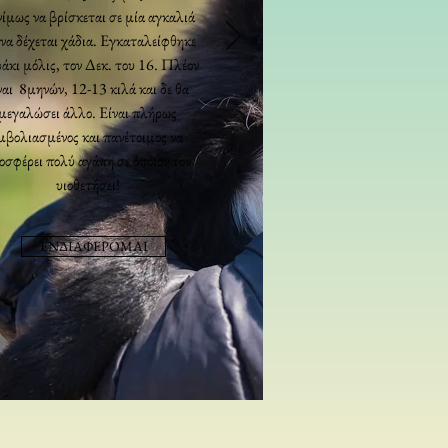
ίμως να βρίσκεται σε μία αγκαλιά
 να δέχεται χάδια. Εγκαταλείφθηκε
άκι μόλις, τον Δεκ. του 16. Πλέον
ναι 8μηνών, 12-13 κιλά και δε θα
μεγαλώσει άλλο. Είναι πλήρως
μβολιασμένος και πανέτοιμος να
οσφέρει πολύ αγάπη σε όποιον τον
υιοθετήσει!
ΕΝΔΙΑΦΕΡΟΜΑΙ