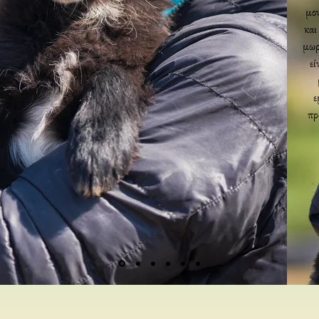
μον
και
μωρ
εί
ε
πρ