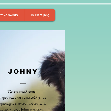
πικοινωνία
Τα Νέα μας
JOHNY
Τζόνυ ο αγκαλίτσας!
ικρόσωμος και τρυφερούλης, με
αρακτηριστικό του τα φουντωτά
αυτάκια του, ο Johny μας θέλει