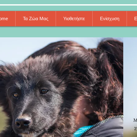
ome
Τα Ζώα Μας
Υιοθετήστε
Ενίσχυση
Ε
Μ
χ