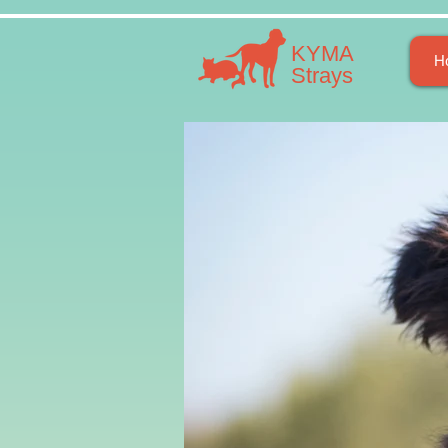
​​ΚΥΜΑ
H
​Strays