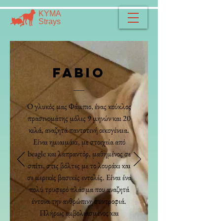
​​ΚΥΜΑ
​Strays
FABIO
Ο γλυκός μας Φάμπιο, ένας κούκλος
πρασινομάτης μόλις 9 μηνών και 20
κιλά, αναζητά παντοτινή οικογένεια.
Είναι ημιαιμάκι, με στοιχεία από
beagle και λαπραντόρ, μαθημένος σε
σπίτι, στις βόλτες με το λουράκι και
σε μερικές βασικές εντολές. Είναι ένα
πολύ τρυφερό πλάσμα που αναζητά
έντονα την ανθρώπινη συντροφιά.
Πλήρως εμβολιασμένος και