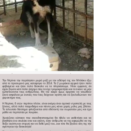
Την Ντρίνια την παράτησαν μωρό μαζί με τον αδελφό της τον Μπλάκυ έξω
από το προσωρινό μας καταφύγιο το 2014. Τα 2 μωράκια αρχικά ήταν πολύ
φοβισμένα και ήταν πολύ δύσκολο να τα πλησιάσουμε. Ήταν εμφανές ότι
είχαν βιώσει κάτι πολύ άσχημο που τα είχε τρομοκρατήσει και τα έκανε να μην
εμπιστεύονται τους ανθρώπους. Με τον καιρό όμως άρχισαν να νοιώθουν
ξανά ασφάλεια με αυτούς που τους δείχνουν αγάπη και να ξεκλειδώνουν τον
χαρακτήρα τους.
Η Ντρίνια, 6 ετών περίπου πλέον, είναι ακόμη είναι σχετικά ντροπαλή με τους
ξένους, αλλά πολύ παιχνιδιάρα και πάντα μας κάνει χαρές μόλις μας βλέπει.
To τελευταίο διάστημα φιλοξενείται από εθελοντή του σωματείου μας και έχει
μάθει να περπατάει με λουράκι.
Χρειάζεται κάποιον που συνειδητοποιημένα θα ήθελε να υιοθετήσει και να
βοηθήσει ένα σκυλάκι σαν και εκείνη, έναν άνθρωπο να της αφιερωθεί να της
δείξει αγάπη και στοργή και να δεθεί μαζί του...και τότε θα βγάλει όλη της την
αγάπη και την δοτικότητα!