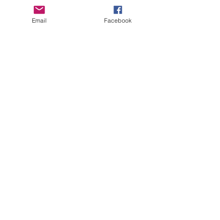
Είναι πλήρως εμβολιασμένη και στειρωμένη και τα πάει πολύ καλά με άλλα
σκυλιά.
Email
Facebook