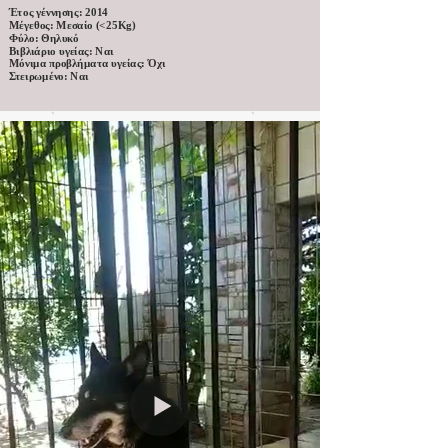
Έτος γέννησης: 2014
Μέγεθος: Μεσαίο (<25Kg)
Φύλο: Θηλυκό
Βιβλιάριο υγείας: Ναι
Μόνιμα προβλήματα υγείας: Όχι
Στειρωμένο: Ναι