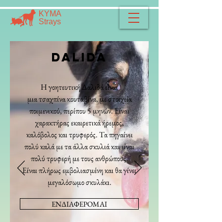
​​ΚΥΜΑ
​Strays
dalida
Η γοητευτική Δαλιδά είναι
μια τσαχπίνα κουταβίνα, με στοιχεία
ποιμενικού, περίπου 5 μηνών.
Είναι
χαρακτήρας εκαιρετικά ήρεμος,
καλόβολος και τρυφερός. Τα πηγαίνει
πολύ καλά με τα άλλα σκυλιά και είναι
πολύ τρυφερή με τους ανθρώπους.
Είναι πλήρως εμβολιασμένη και θα γίνει
μεγαλόσωμο σκυλάκι.
ΕΝΔΙΑΦΕΡΟΜΑΙ