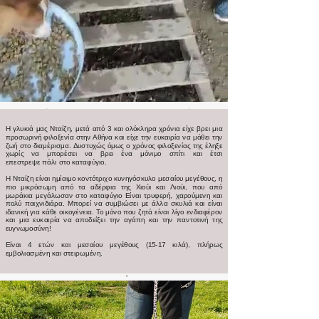
Η γλυκιά μας Νταίζη, μετά από 3 και ολόκληρα χρόνια είχε βρει μια
προσωρινή φιλοξενία στην Αθήνα και είχε την ευκαιρία να μάθει την
ζωή στο διαμέρισμα. Δυστυχώς όμως ο χρόνος φιλοξενίας της έληξε
χωρίς να μπορέσει να βρει ένα μόνιμο σπίτι και έτσι
επεστρεψε πάλι στο καταφύγιο.
Η Νταίζη είναι ημίαιμο κοντότριχο κυνηγόσκυλο μεσαίου μεγέθους, η
πιο μικρόσωμη από τα αδέρφια της Χιούι και Λιούι, που από
μωράκια μεγάλωσαν στο καταφύγιο Είναι τρυφερή, χαρούμενη και
πολύ παιχνιδιάρα. Μπορεί να συμβιώσει με άλλα σκυλιά και είναι
ιδανική για κάθε οικογένεια. Το μόνο που ζητά είναι λίγο ενδιαφέρον
και μια ευκαιρία να αποδείξει την αγάπη και την παντοτινή της
ευγνωμοσύνη!
Είναι 4 ετών και μεσαίου μεγέθους (15-17 κιλά), πλήρως
εμβολιασμένη και στειρωμένη.