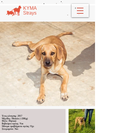
​​ΚΥΜΑ
​Strays
Έτος γέννησης: 2017
Μέγεθος: Μεσαίο (<20Kg)
Φύλο: Θηλυκό
Βιβλιάριο υγείας: Ναι
Μόνιμα προβλήματα υγείας: Όχι
Στειρωμένο: Ναι