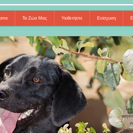
ome
Τα Ζώα Μας
Υιοθετήστε
Ενίσχυση
Ε
λαμπ
νεογέν
σ
σουπε