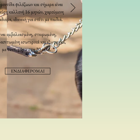
ροντίδα φιλόζωων και σήμερα είναι
αύρη καλλονή 16 μηνών, χαρούμενη
αδιάρα, ιδανική για σπίτι με παιδιά.
ίναι εμβολιασμένη, στειρωμένη,
ασιτωμένη εσωτερικά και εξωτερικά,
με τσιπ, γύρω στα 20 κιλά.
ΕΝΔΙΑΦΕΡΟΜΑΙ