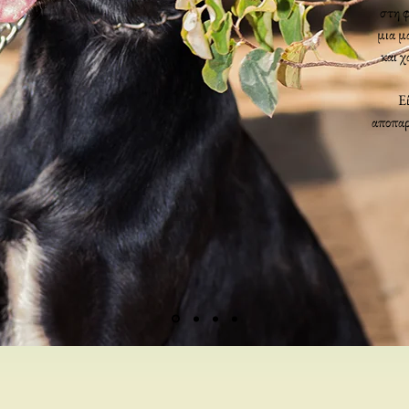
στη φ
μια μ
και χ
Ε
αποπαρ