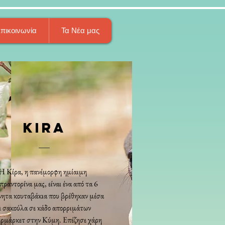
πικοινωνία
Τα Νέα μας
kira
H Κίρα, η πανέμορφη ημίαιμη
ραντορίνα μας, είναι ένα από τα 6
νητα κουταβάκια που βρέθηκαν μέσα
ε σακούλα σε κάδο απορριμάτων
ρμάρκετ στην Κύμη. Επέζησε χάρη