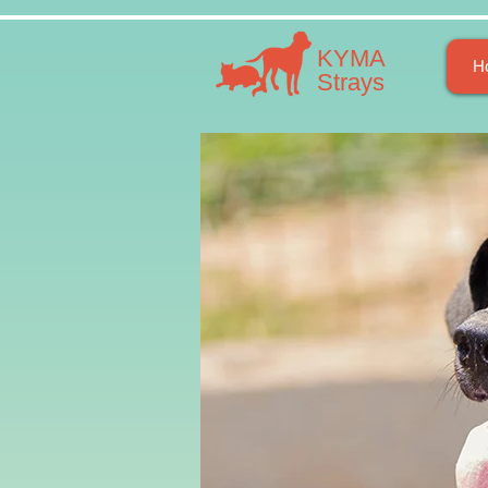
​​ΚΥΜΑ
H
​Strays