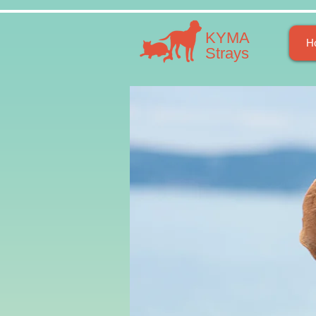
​​ΚΥΜΑ
H
​Strays