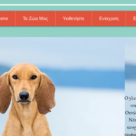
ome
Τα Ζώα Μας
Υιοθετήστε
Ενίσχυση
Ε
Ο γλυκ
ιτ
Οκτώβ
Νότ
κυνηγ
τρυφερ