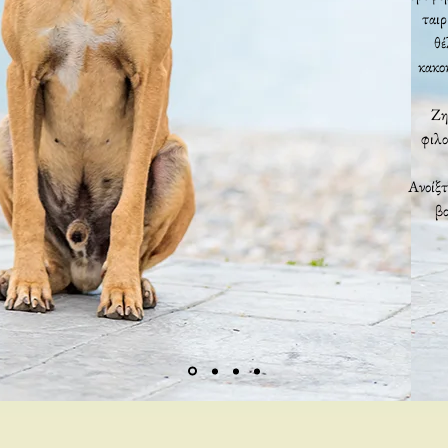
ταιρ
θέ
κακο
Ζη
φιλο
Ανοίξτ
βο