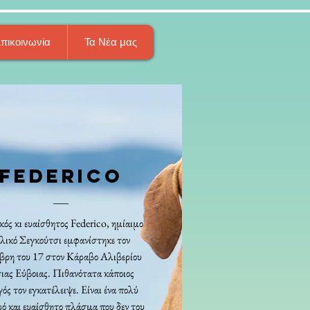
πικοινωνία
Τα Νέα μας
FEDERICO
ός κι ευαίσθητος Federico, ημίαιμο
αλικό Σεγκούτσι εμφανίστηκε τον
ρη του 17 στον Κάραβο Αλιβερίου
ιας Εύβοιας. Πιθανότατα κάποιος
ός τον εγκατέλειψε. Είναι ένα πολύ
ό και ευαίσθητο πλάσμα που δεν του