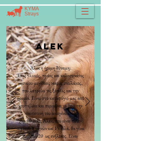
​​ΚΥΜΑ
​Strays
alek
Άλεκ η ήρεμη δύναμη:
Ένας γλυκός, πράος και καλοσυνάτος
μεσαίου μεγέθους νεαρός σκυλάκος,
που λατρεύει τις ξάπλες και την
ηρεμία. Είναι στο καταφύγιό μας από
κουταβάκι και περιμένει να βρει την
παντοτινή του οικογένεια. Ο
χαριτωμένος Άλεκ, που είναι πλέον
περίπου 8 μηνών και 15 κιλά, θα γίνει
περίπου 20 ως ενήλικος. Είναι